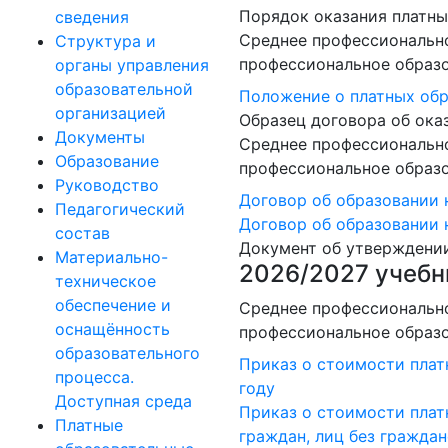
Порядок оказания платны
сведения
Среднее профессионально
Структура и
профессиональное образо
органы управления
образовательной
Положение о платных обр
организацией
Образец договора об ока
Документы
Среднее профессионально
Образование
профессиональное образо
Руководство
Договор об образовании н
Педагогический
Договор об образовании 
состав
Документ об утверждени
Материально-
2026/2027 учебн
техническое
обеспечение и
Среднее профессионально
оснащённость
профессиональное образо
образовательного
Приказ о стоимости плат
процесса.
году
Доступная среда
Приказ о стоимости плат
Платные
граждан, лиц без гражда