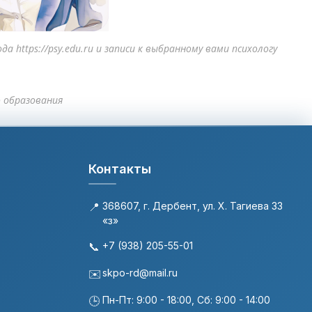
 https://psy.edu.ru и записи к выбранному вами психологу
о образования
Контакты
📍
368607, г. Дербент, ул. Х. Тагиева 33
«з»
📞
+7 (938) 205-55-01
✉️
skpo-rd@mail.ru
🕒
Пн-Пт: 9:00 - 18:00, Сб: 9:00 - 14:00