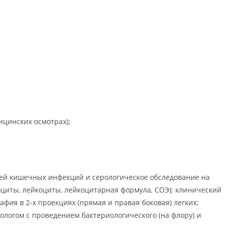
цинских осмотрах);
елей кишечных инфекций и серологическое обследование на
оциты, лейкоциты, лейкоцитарная формула, СОЭ); клинический
фия в 2-х проекциях (прямая и правая боковая) легких;
логом с проведением бактериологического (на флору) и