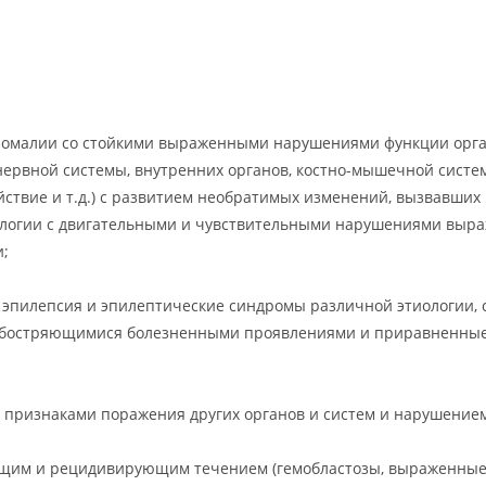
номалии со стойкими выраженными нарушениями функции орган
ервной системы, внутренних органов, костно-мышечной систем
ействие и т.д.) с развитием необратимых изменений, вызвавши
логии с двигательными и чувствительными нарушениями выраж
;
эпилепсия и эпилептические синдромы различной этиологии, 
 обостряющимися болезненными проявлениями и приравненные
признаками поражения других органов и систем и нарушением 
ющим и рецидивирующим течением (гемобластозы, выраженные