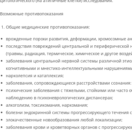
цитологического (на атипичные клетки) исследования.
Возможные противопоказания
Общие медицинские противопоказания:
врожденные пороки развития, деформации, хромосомные а
последствия повреждений центральной и периферической н
(травмы, радиация, термическое, химическое и другое возд
заболевания центральной нервной системы различной этио
когнитивными и мнестико-интеллектуальными нарушениями
нарколепсия и катаплексия;
заболевания, сопровождающиеся расстройствами сознания: 
психические заболевания с тяжелыми, стойкими или часто
наблюдению в психоневрологических диспансерах;
алкоголизм, токсикомания, наркомания;
болезни эндокринной системы прогрессирующего течения с 
злокачественные новообразования любой локализации;
заболевания крови и кроветворных органов с прогрессиру