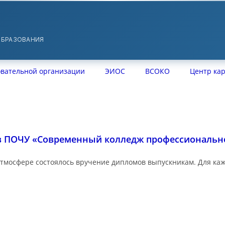
БРАЗОВАНИЯ
овательной организации
ЭИОС
ВСОКО
Центр ка
в ПОЧУ «Современный колледж профессиональн
атмосфере состоялось вручение дипломов выпускникам. Для кажд