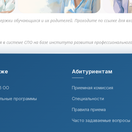
ержки обучающихся и их родителей. Проходите по ссылке для входа
я в системе СПО на базе института развития профессиональног
дже
Абитуриентам
б ОО
Приемная комиссия
льные программы
Специальности
Правила приема
Часто задаваемые вопросы