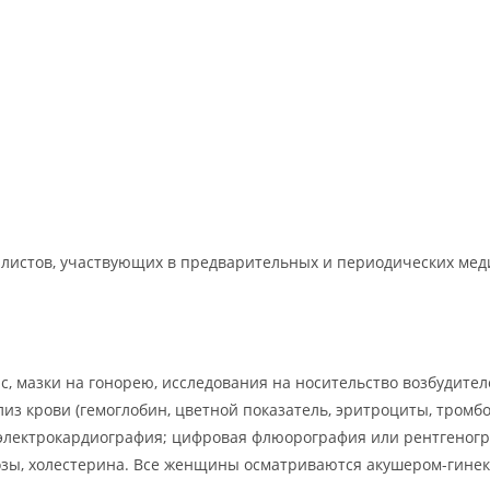
листов, участвующих в предварительных и периодических меди
ис, мазки на гонорею, исследования на носительство возбудит
из крови (гемоглобин, цветной показатель, эритроциты, тромб
; электрокардиография; цифровая флюорография или рентгеногра
зы, холестерина. Все женщины осматриваются акушером-гинеко